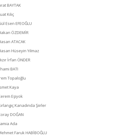
Fırat BAYTAK
uat Kılıç
Gül Esen EFEOĞLU
Hakan ÖZDEMİR
Hasan ATACAK
Hasan Hüseyin Yılmaz
Hızır İrfan ÖNDER
İlhami BATI
İrem Topaloğlu
İsmet Kaya
Kerem Eşiyok
Kırlangıç Kanadında Şiirler
Koray DOĞAN
Lamia Ada
Mehmet Faruk HABİBOĞLU