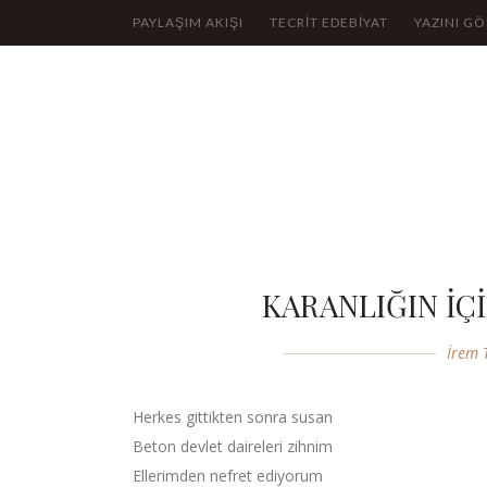
PAYLAŞIM AKIŞI
TECRİT EDEBİYAT
YAZINI G
KARANLIĞIN İÇ
İrem 
Herkes gittikten sonra susan
Beton devlet daireleri zihnim
Ellerimden nefret ediyorum