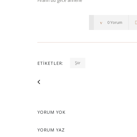
Firarın bu gece annene
0 Yorum
Şiir
ETIKETLER:
YORUM YOK
YORUM YAZ