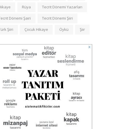
Hikaye
Rüya
Tecrit Dönemi Yazarları
Tecrit Dönemi Şairi
Tecrit Dönemi Şiiri
Türk Şiiri
Çocuk Hikaye
Öykü
Şiir