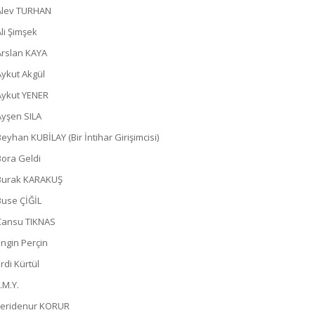
Alev TURHAN
Ali Şimşek
Arslan KAYA
Aykut Akgül
Aykut YENER
Ayşen SILA
Beyhan KUBİLAY (Bir İntihar Girişimcisi)
Bora Geldi
Burak KARAKUŞ
Buse ÇİĞİL
Cansu TIKNAS
Engin Perçin
rdi Kürtül
.M.Y.
Feridenur KORUR