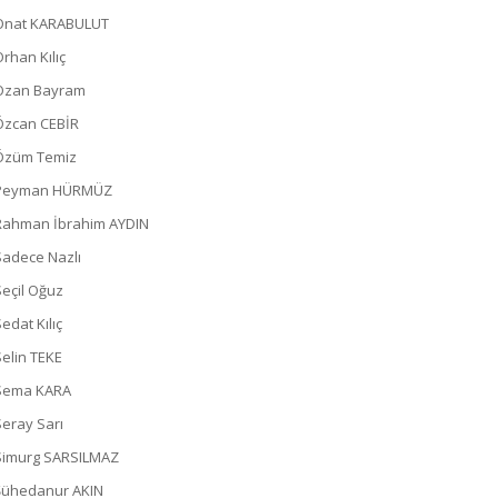
Onat KARABULUT
Orhan Kılıç
Ozan Bayram
Özcan CEBİR
Özüm Temiz
Peyman HÜRMÜZ
Rahman İbrahim AYDIN
Sadece Nazlı
Seçil Oğuz
edat Kılıç
Selin TEKE
Sema KARA
Seray Sarı
Simurg SARSILMAZ
Şühedanur AKIN