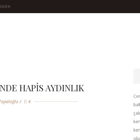
ÖNDER
İNDE HAPİS AYDINLIK
Cen
Topaloğlu
4
bal
çal
ken
ken
olu