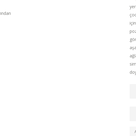
yer
rından
çoc
içi
poz
gör
aşa
ağl
sim
doy