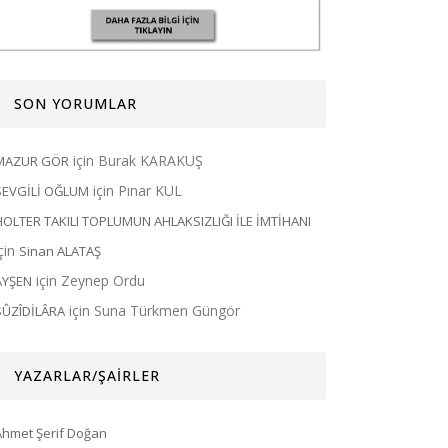
SON YORUMLAR
için
Burak KARAKUŞ
MAZUR GÖR
için
Pınar KUL
SEVGİLİ OĞLUM
HOLTER TAKILI TOPLUMUN AHLAKSIZLIĞI İLE İMTİHANI
için
Sinan ALATAŞ
için
Zeynep Ordu
AYŞEN
için
Suna Türkmen Güngör
SÛZÎDİLÂRA
YAZARLAR/ŞAİRLER
Ahmet Şerif Doğan