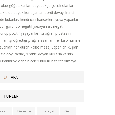
 olup göğe akanlar, büyüdükçe çocuk olanlar,
uk olup büyük konuşanlar, derdi devayı kendi
nde bulanlar, kendi içini kanserlere yuva yapanlar,
itif görünüp negatif yaşayanlar, negatif
ünüp pozitif yaşayanlar, işi öğrenip ustasını
nlar, işi öğrettiği çırağını asanlar, her kalp ritmine
ayanlar, her duran kalbe masaj yapanlar, kuşları
itle doyuranlar, simitle doyan kuşlarla karnını
uranlar ve daha niceleri buyurun tecrit olmaya…
TÜRLER
Anlatı
Deneme
Edebiyat
Gezi