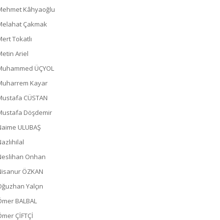
Mehmet Kâhyaoğlu
Melahat Çakmak
Mert Tokatlı
Metin Ariel
Muhammed ÜÇYOL
Muharrem Kayar
Mustafa CÜSTAN
Mustafa Döşdemir
Naime ULUBAŞ
azlıhilal
Neslihan Onhan
Nisanur ÖZKAN
Oğuzhan Yalçın
Ömer BALBAL
Ömer ÇİFTÇİ