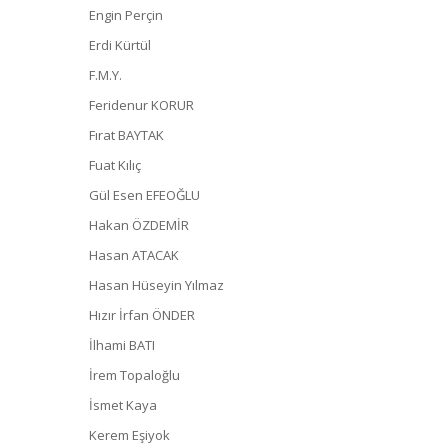
Engin Perçin
Erdi Kürtül
F.M.Y.
Feridenur KORUR
Fırat BAYTAK
Fuat Kılıç
Gül Esen EFEOĞLU
Hakan ÖZDEMİR
Hasan ATACAK
Hasan Hüseyin Yılmaz
Hızır İrfan ÖNDER
İlhami BATI
İrem Topaloğlu
İsmet Kaya
Kerem Eşiyok