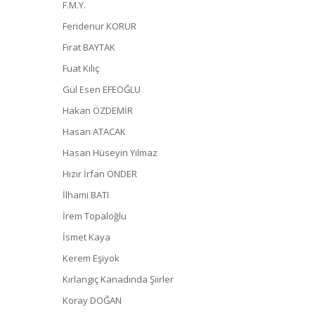
F.M.Y.
Feridenur KORUR
Fırat BAYTAK
Fuat Kılıç
Gül Esen EFEOĞLU
Hakan ÖZDEMİR
Hasan ATACAK
Hasan Hüseyin Yılmaz
Hızır İrfan ÖNDER
İlhami BATI
İrem Topaloğlu
İsmet Kaya
Kerem Eşiyok
Kırlangıç Kanadında Şiirler
Koray DOĞAN