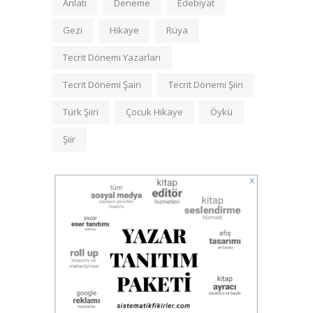
Anlatı
Deneme
Edebiyat
Gezi
Hikaye
Rüya
Tecrit Dönemi Yazarları
Tecrit Dönemi Şairi
Tecrit Dönemi Şiiri
Türk Şiiri
Çocuk Hikaye
Öykü
Şiir