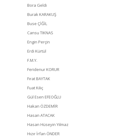
Bora Geldi
Burak KARAKUŞ
Buse ÇİĞİL
Cansu TIKNAS
Engin Perçin
Erdi Kürtül
F.M.Y.
Feridenur KORUR
Fırat BAYTAK
Fuat Kılıç
Gül Esen EFEOĞLU
Hakan ÖZDEMİR
Hasan ATACAK
Hasan Hüseyin Yılmaz
Hızır İrfan ÖNDER