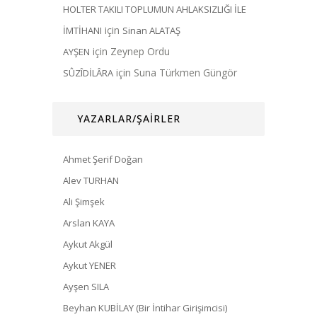
HOLTER TAKILI TOPLUMUN AHLAKSIZLIĞI İLE
için
İMTİHANI
Sinan ALATAŞ
için
Zeynep Ordu
AYŞEN
için
Suna Türkmen Güngör
SÛZÎDİLÂRA
YAZARLAR/ŞAİRLER
Ahmet Şerif Doğan
Alev TURHAN
Ali Şimşek
Arslan KAYA
Aykut Akgül
Aykut YENER
Ayşen SILA
Beyhan KUBİLAY (Bir İntihar Girişimcisi)