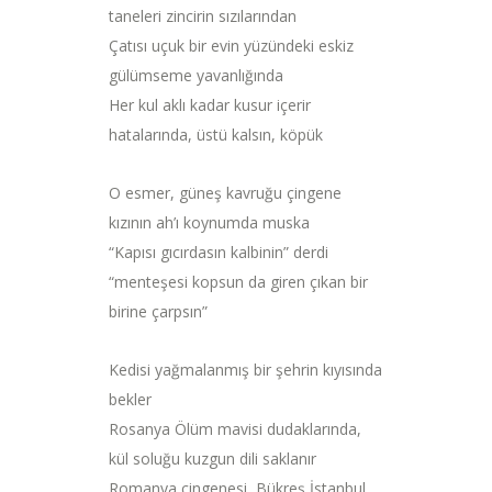
taneleri zincirin sızılarından
Çatısı uçuk bir evin yüzündeki eskiz
gülümseme yavanlığında
Her kul aklı kadar kusur içerir
hatalarında, üstü kalsın, köpük
O esmer, güneş kavruğu çingene
kızının ah’ı koynumda muska
“Kapısı gıcırdasın kalbinin” derdi
“menteşesi kopsun da giren çıkan bir
birine çarpsın”
Kedisi yağmalanmış bir şehrin kıyısında
bekler
Rosanya Ölüm mavisi dudaklarında,
kül soluğu kuzgun dili saklanır
Romanya çingenesi, Bükreş İstanbul