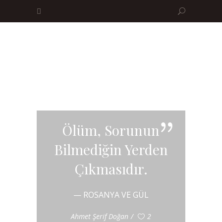
Ölüm, Sorunun
Bilmediğin Yerden
Çıkmasıdır.
— ROSANYA VE GÜL
Ahmet Şerif Doğan
2