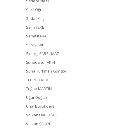
Sadece Nazlı
Seçil Oğuz
Sedat Kılıç
Selin TEKE
Sema KARA
Seray Sarı
Simurg SARSILMAZ
Şühedanur AKIN
Suna Türkmen Güngör
TECRİT EKİBİ
Tuğba MARTİN
Uğur Doğan
Ünal Büyükdere
Volkan HACIOĞLU
Volkan ŞAHİN