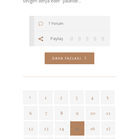
sevgim derya eder” yalandır...
1 Yorum
Paylaş
DAHA FAZLASI
1
2
3
4
5
6
7
8
9
10
11
12
13
14
15
16
17