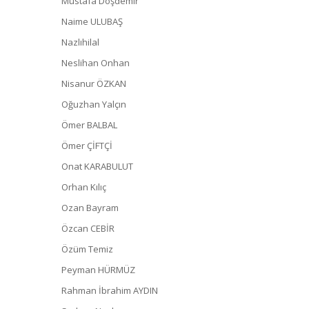
Mustafa Döşdemir
Naime ULUBAŞ
Nazlıhilal
Neslihan Onhan
Nisanur ÖZKAN
Oğuzhan Yalçın
Ömer BALBAL
Ömer ÇİFTÇİ
Onat KARABULUT
Orhan Kılıç
Ozan Bayram
Özcan CEBİR
Özüm Temiz
Peyman HÜRMÜZ
Rahman İbrahim AYDIN