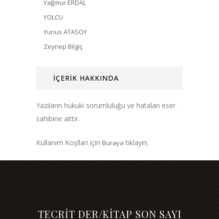
Yağmur ERDAL
YOLCU
Yunus ATASOY
Zeynep Bilgiç
İÇERİK HAKKINDA
Yazıların hukuki sorumluluğu ve hataları eser
sahibine aittir.
Kullanım Koşlları için
tıklayın.
Buraya
TECRİT DER/KİTAP SON SAYI