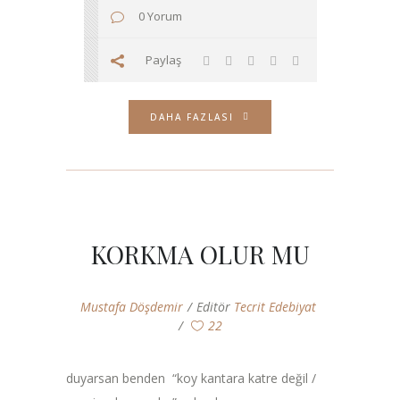
0 Yorum
Paylaş
DAHA FAZLASI
KORKMA OLUR MU
Mustafa Döşdemir
Editör
Tecrit Edebiyat
22
duyarsan benden “koy kantara katre değil /