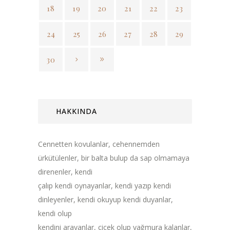
18
19
20
21
22
23
24
25
26
27
28
29
30
HAKKINDA
Cennetten kovulanlar, cehennemden
ürkütülenler, bir balta bulup da sap olmamaya
direnenler, kendi
çalıp kendi oynayanlar, kendi yazıp kendi
dinleyenler, kendi okuyup kendi duyanlar,
kendi olup
kendini arayanlar, çiçek olup yağmura kalanlar,