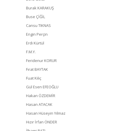
Burak KARAKUŞ
Buse ÇİĞİL
Cansu TIKNAS
Engin Perçin
Erdi Kürtül
F.M.Y.
Feridenur KORUR
Fırat BAYTAK
Fuat Kılıç
Gül Esen EFEOĞLU
Hakan ÖZDEMİR
Hasan ATACAK
Hasan Hüseyin Yılmaz
Hızır İrfan ÖNDER
İlhami BATI