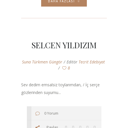
DAHA FAZLASI
SELCEN YILDIZIM
Suna Türkmen Güngör
Editör
Tecrit Edebiyat
8
Sev dedim emsalsiz toylarımdan, / İç serçe
gözlerinden suyumu...
0 Yorum
Paylaş