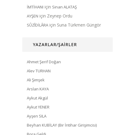
için
İMTİHANI
Sinan ALATAŞ
için
Zeynep Ordu
AYŞEN
için
Suna Türkmen Güngör
SÛZÎDİLÂRA
YAZARLAR/ŞAİRLER
Ahmet Şerif Doğan
Alev TURHAN
Ali Şimşek
Arslan KAYA
Aykut Akgül
Aykut YENER
Ayşen SILA
Beyhan KUBİLAY (Bir İntihar Girişimcisi)
Bora Geldi