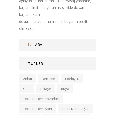
ağlayanlar, her duran kalbe masaj yapanlar,
kuşları simitle doyuranlar, simitle doyan
kuşlarla karnını
doyuranlar ve daha niceleri buyurun tecrit
olmaya…
TÜRLER
Anlatı
Deneme
Edebiyat
Gezi
Hikaye
Rüya
Tecrit Dönemi Yazarları
Tecrit Dönemi Şairi
Tecrit Dönemi Şiiri