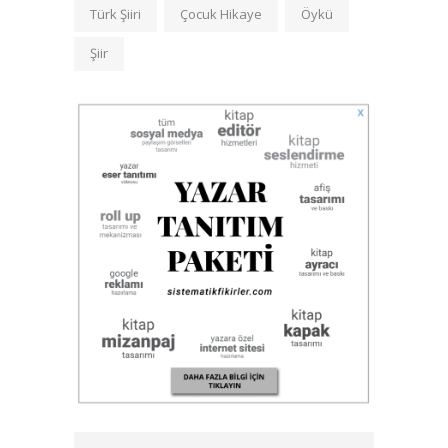
Türk Şiiri
Çocuk Hikaye
Öykü
Şiir