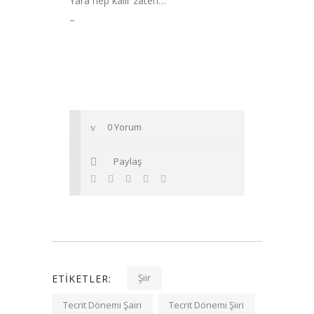
Yara hep kalır zaten…
–
0 Yorum
Paylaş
Şiir
ETIKETLER:
Tecrit Dönemi Şairi
Tecrit Dönemi Şiiri