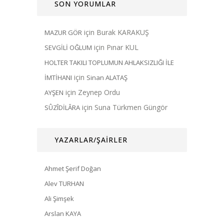
SON YORUMLAR
için
Burak KARAKUŞ
MAZUR GÖR
için
Pınar KUL
SEVGİLİ OĞLUM
HOLTER TAKILI TOPLUMUN AHLAKSIZLIĞI İLE
için
İMTİHANI
Sinan ALATAŞ
için
Zeynep Ordu
AYŞEN
için
Suna Türkmen Güngör
SÛZÎDİLÂRA
YAZARLAR/ŞAİRLER
Ahmet Şerif Doğan
Alev TURHAN
Ali Şimşek
Arslan KAYA