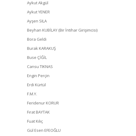
Aykut Akgül
Aykut YENER
Ayşen SILA
Beyhan KUBİLAY (Bir İntihar Girişimcisi)
Bora Geldi
Burak KARAKUŞ
Buse ÇİĞİL
Cansu TIKNAS
Engin Perçin
Erdi Kürtül
F.M.Y.
Feridenur KORUR
Fırat BAYTAK
Fuat Kılıç
Gül Esen EFEOĞLU