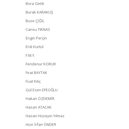
Bora Geldi
Burak KARAKUŞ
Buse ÇİĞİL
Cansu TIKNAS
Engin Perçin
Erdi Kürtül
F.M.Y.
Feridenur KORUR
Fırat BAYTAK
Fuat Kılıç
Gül Esen EFEOĞLU
Hakan ÖZDEMİR
Hasan ATACAK
Hasan Hüseyin Yılmaz
Hızır İrfan ÖNDER