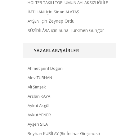
HOLTER TAKILI TOPLUMUN AHLAKSIZLIĞI İLE
için
İMTİHANI
Sinan ALATAŞ
için
Zeynep Ordu
AYŞEN
için
Suna Türkmen Güngör
SÛZÎDİLÂRA
YAZARLAR/ŞAİRLER
Ahmet Şerif Doğan
Alev TURHAN
Ali Şimşek
Arslan KAYA
Aykut Akgül
Aykut YENER
Ayşen SILA
Beyhan KUBİLAY (Bir İntihar Girişimcisi)