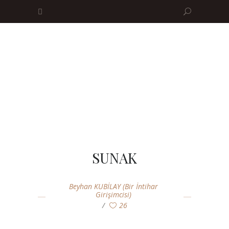
SUNAK
Beyhan KUBİLAY (Bir İntihar
Girişimcisi)
26