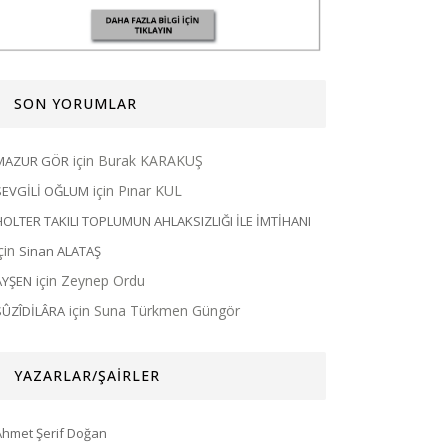
SON YORUMLAR
için
Burak KARAKUŞ
MAZUR GÖR
için
Pınar KUL
SEVGİLİ OĞLUM
HOLTER TAKILI TOPLUMUN AHLAKSIZLIĞI İLE İMTİHANI
için
Sinan ALATAŞ
için
Zeynep Ordu
AYŞEN
için
Suna Türkmen Güngör
SÛZÎDİLÂRA
YAZARLAR/ŞAİRLER
Ahmet Şerif Doğan