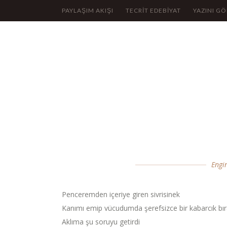
PAYLAŞIM AKIŞI
TECRİT EDEBİYAT
YAZINI G
Engi
Penceremden içeriye giren sivrisinek
Kanımı emip vücudumda şerefsizce bir kabarcık bır
Aklıma şu soruyu getirdi