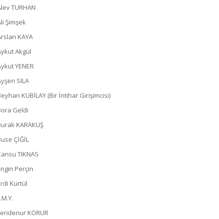
Alev TURHAN
Ali Şimşek
Arslan KAYA
Aykut Akgül
Aykut YENER
Ayşen SILA
Beyhan KUBİLAY (Bir İntihar Girişimcisi)
Bora Geldi
Burak KARAKUŞ
Buse ÇİĞİL
Cansu TIKNAS
Engin Perçin
rdi Kürtül
.M.Y.
Feridenur KORUR