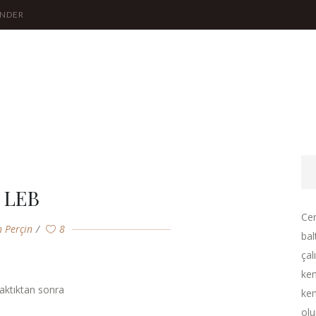
ÖNDER
LEB
Cen
n Perçin
8
bal
çal
ken
aktıktan sonra
ken
olu