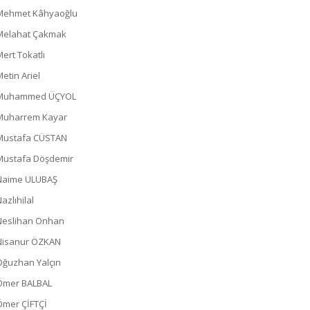
Mehmet Kâhyaoğlu
Melahat Çakmak
Mert Tokatlı
Metin Ariel
Muhammed ÜÇYOL
Muharrem Kayar
Mustafa CÜSTAN
Mustafa Döşdemir
Naime ULUBAŞ
azlıhilal
Neslihan Onhan
Nisanur ÖZKAN
Oğuzhan Yalçın
Ömer BALBAL
Ömer ÇİFTÇİ