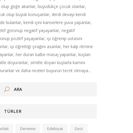
 olup göğe akanlar, büyüdükçe çocuk olanlar,
uk olup büyük konuşanlar, derdi devayı kendi
nde bulanlar, kendi içini kanserlere yuva yapanlar,
itif görünüp negatif yaşayanlar, negatif
ünüp pozitif yaşayanlar, işi öğrenip ustasını
nlar, işi öğrettiği çırağını asanlar, her kalp ritmine
ayanlar, her duran kalbe masaj yapanlar, kuşları
itle doyuranlar, simitle doyan kuşlarla karnını
uranlar ve daha niceleri buyurun tecrit olmaya…
TÜRLER
Anlatı
Deneme
Edebiyat
Gezi