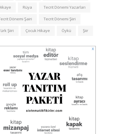
Hikaye
Rüya
Tecrit Dönemi Yazarları
Tecrit Dönemi Şairi
Tecrit Dönemi Şiiri
Türk Şiiri
Çocuk Hikaye
Öykü
Şiir