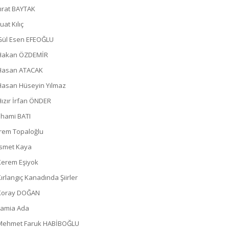
Fırat BAYTAK
uat Kılıç
Gül Esen EFEOĞLU
Hakan ÖZDEMİR
Hasan ATACAK
Hasan Hüseyin Yılmaz
Hızır İrfan ÖNDER
İlhami BATI
İrem Topaloğlu
İsmet Kaya
Kerem Eşiyok
Kırlangıç Kanadında Şiirler
Koray DOĞAN
Lamia Ada
Mehmet Faruk HABİBOĞLU