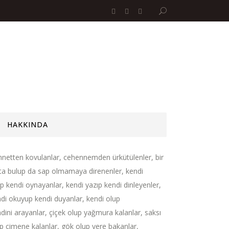
HAKKINDA
netten kovulanlar, cehennemden ürkütülenler, bir
ta bulup da sap olmamaya direnenler, kendi
ıp kendi oynayanlar, kendi yazıp kendi dinleyenler,
di okuyup kendi duyanlar, kendi olup
dini arayanlar, çiçek olup yağmura kalanlar, saksı
p çimene kalanlar, gök olup yere bakanlar,