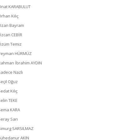
Onat KARABULUT
Orhan Kılıç
Ozan Bayram
Özcan CEBİR
Özüm Temiz
Peyman HÜRMÜZ
Rahman İbrahim AYDIN
Sadece Nazlı
Seçil Oğuz
edat Kılıç
Selin TEKE
Sema KARA
Seray Sarı
Simurg SARSILMAZ
Şühedanur AKIN