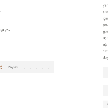
yer
u
çoc
içi
poz
lığı yok…
gör
aşa
ağl
sim
doy
Paylaş