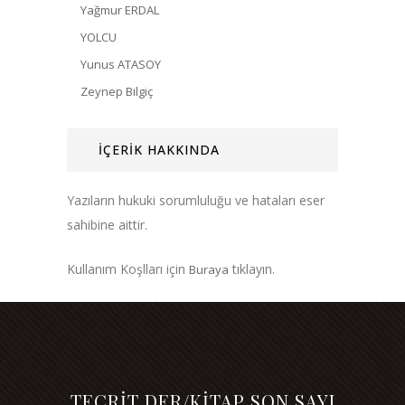
Yağmur ERDAL
YOLCU
Yunus ATASOY
Zeynep Bilgiç
İÇERİK HAKKINDA
Yazıların hukuki sorumluluğu ve hataları eser
sahibine aittir.
Kullanım Koşlları için
tıklayın.
Buraya
TECRİT DER/KİTAP SON SAYI