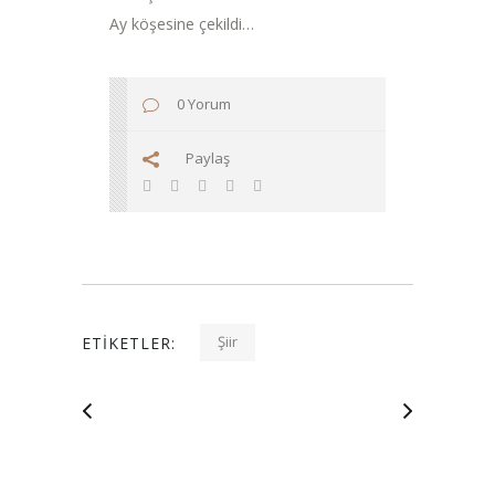
Ay köşesine çekildi…
0 Yorum
Paylaş
Şiir
ETIKETLER: