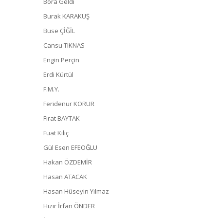
Bora Geldi
Burak KARAKUŞ
Buse ÇİĞİL
Cansu TIKNAS
Engin Perçin
Erdi Kürtül
F.M.Y.
Feridenur KORUR
Fırat BAYTAK
Fuat Kılıç
Gül Esen EFEOĞLU
Hakan ÖZDEMİR
Hasan ATACAK
Hasan Hüseyin Yılmaz
Hızır İrfan ÖNDER