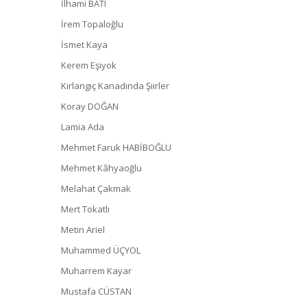
İlhami BATI
İrem Topaloğlu
İsmet Kaya
Kerem Eşiyok
Kırlangıç Kanadında Şiirler
Koray DOĞAN
Lamia Ada
Mehmet Faruk HABİBOĞLU
Mehmet Kâhyaoğlu
Melahat Çakmak
Mert Tokatlı
Metin Ariel
Muhammed ÜÇYOL
Muharrem Kayar
Mustafa CÜSTAN