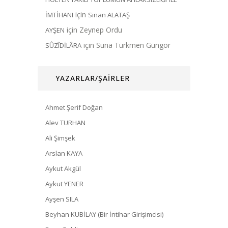
için
İMTİHANI
Sinan ALATAŞ
için
Zeynep Ordu
AYŞEN
için
Suna Türkmen Güngör
SÛZÎDİLÂRA
YAZARLAR/ŞAİRLER
Ahmet Şerif Doğan
Alev TURHAN
Ali Şimşek
Arslan KAYA
Aykut Akgül
Aykut YENER
Ayşen SILA
Beyhan KUBİLAY (Bir İntihar Girişimcisi)