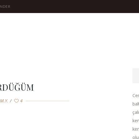
ÖNDER
RDÜĞÜM
Cen
.M.Y.
4
bal
çal
ken
ken
olu