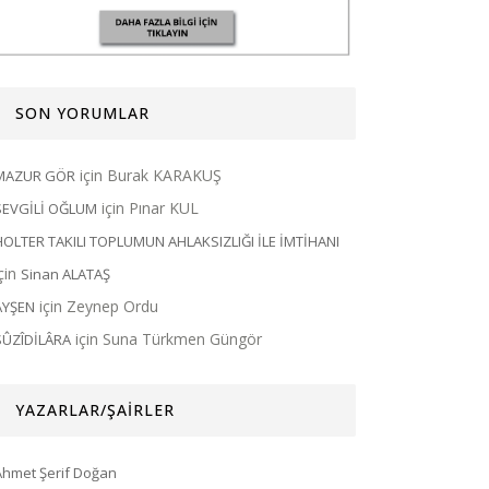
SON YORUMLAR
için
Burak KARAKUŞ
MAZUR GÖR
için
Pınar KUL
SEVGİLİ OĞLUM
HOLTER TAKILI TOPLUMUN AHLAKSIZLIĞI İLE İMTİHANI
için
Sinan ALATAŞ
için
Zeynep Ordu
AYŞEN
için
Suna Türkmen Güngör
SÛZÎDİLÂRA
YAZARLAR/ŞAİRLER
Ahmet Şerif Doğan