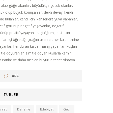
 olup göğe akanlar, büyüdükçe çocuk olanlar,
uk olup büyük konuşanlar, derdi devayı kendi
nde bulanlar, kendi içini kanserlere yuva yapanlar,
itif görünüp negatif yaşayanlar, negatif
ünüp pozitif yaşayanlar, işi öğrenip ustasını
nlar, işi öğrettiği çırağını asanlar, her kalp ritmine
ayanlar, her duran kalbe masaj yapanlar, kuşları
itle doyuranlar, simitle doyan kuşlarla karnını
uranlar ve daha niceleri buyurun tecrit olmaya…
TÜRLER
Anlatı
Deneme
Edebiyat
Gezi