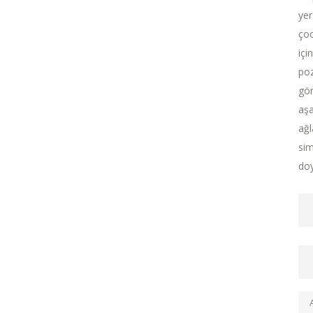
yer
çoc
içi
poz
gör
aşa
ağl
sim
doy