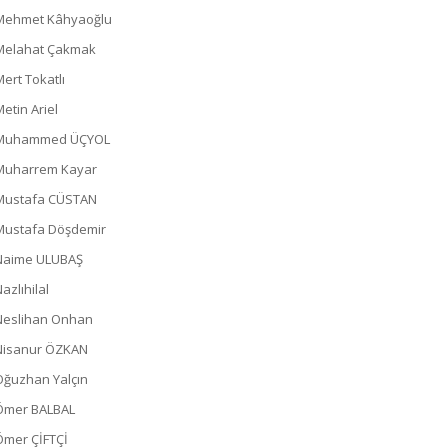
Mehmet Kâhyaoğlu
Melahat Çakmak
Mert Tokatlı
Metin Ariel
Muhammed ÜÇYOL
Muharrem Kayar
Mustafa CÜSTAN
Mustafa Döşdemir
Naime ULUBAŞ
azlıhilal
Neslihan Onhan
Nisanur ÖZKAN
Oğuzhan Yalçın
Ömer BALBAL
Ömer ÇİFTÇİ