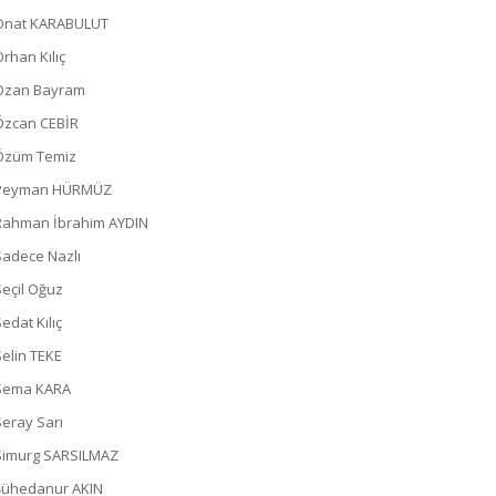
Onat KARABULUT
Orhan Kılıç
Ozan Bayram
Özcan CEBİR
Özüm Temiz
Peyman HÜRMÜZ
Rahman İbrahim AYDIN
Sadece Nazlı
Seçil Oğuz
edat Kılıç
Selin TEKE
Sema KARA
Seray Sarı
Simurg SARSILMAZ
Şühedanur AKIN