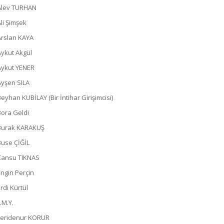
Alev TURHAN
Ali Şimşek
Arslan KAYA
Aykut Akgül
Aykut YENER
Ayşen SILA
Beyhan KUBİLAY (Bir İntihar Girişimcisi)
Bora Geldi
Burak KARAKUŞ
Buse ÇİĞİL
Cansu TIKNAS
Engin Perçin
rdi Kürtül
.M.Y.
Feridenur KORUR