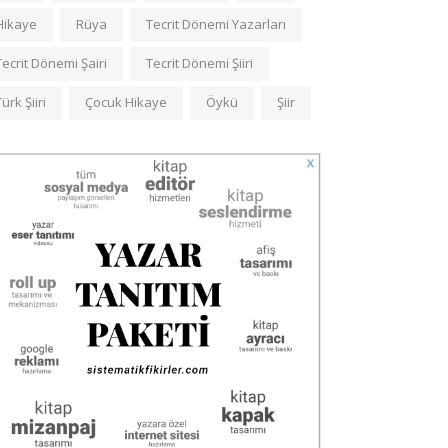
Hikaye
Rüya
Tecrit Dönemi Yazarları
Tecrit Dönemi Şairi
Tecrit Dönemi Şiiri
Türk Şiiri
Çocuk Hikaye
Öykü
Şiir