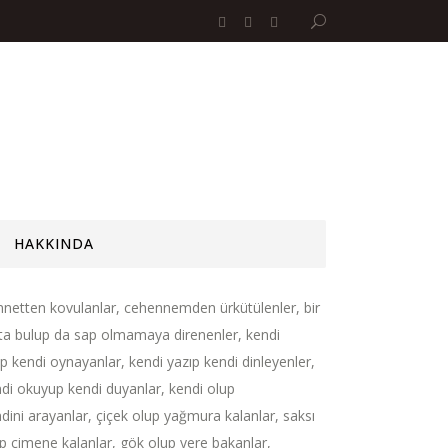
HAKKINDA
netten kovulanlar, cehennemden ürkütülenler, bir
ta bulup da sap olmamaya direnenler, kendi
ıp kendi oynayanlar, kendi yazıp kendi dinleyenler,
di okuyup kendi duyanlar, kendi olup
dini arayanlar, çiçek olup yağmura kalanlar, saksı
p çimene kalanlar, gök olup yere bakanlar,