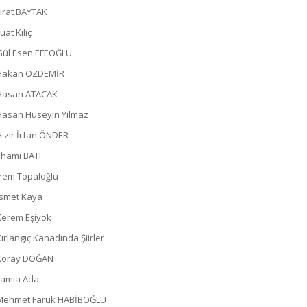
Fırat BAYTAK
uat Kılıç
Gül Esen EFEOĞLU
Hakan ÖZDEMİR
Hasan ATACAK
Hasan Hüseyin Yılmaz
Hızır İrfan ÖNDER
İlhami BATI
İrem Topaloğlu
İsmet Kaya
Kerem Eşiyok
Kırlangıç Kanadında Şiirler
Koray DOĞAN
Lamia Ada
Mehmet Faruk HABİBOĞLU