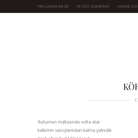
PAYLAŞIM AKIŞI
TECRİT EDEBİYAT
YAZINI G
KÖ
F
Ruhumun maltasında volta atar
kalbimin varoşlarından kalma yalnızlık