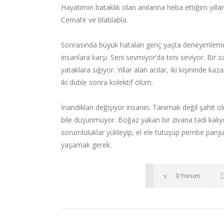
Hayatımın bataklık olan anılarına heba ettiğim yıll
Cemal’e ve blablabla.
Sonrasında büyük hataları genç yaşta deneyimleme
insanlara karşı. Seni sevmiyor’da teni seviyor. Bir 
yataklara sığıyor. Yıllar alan acılar, iki kişininde 
iki duble sonra kolektif ölüm.
İnandıkları değişiyor insanın. Tanımak değil şahit o
bile düşünmüyor. Boğaz yakan bir zivana tadı kalıyor
sorumluluklar yükleyip, el ele tutuşup pembe panjur
yaşamak gerek.
0 Yorum