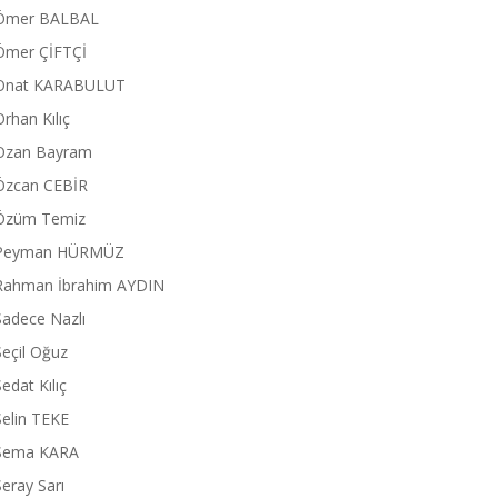
Ömer BALBAL
Ömer ÇİFTÇİ
Onat KARABULUT
Orhan Kılıç
Ozan Bayram
Özcan CEBİR
Özüm Temiz
Peyman HÜRMÜZ
Rahman İbrahim AYDIN
Sadece Nazlı
Seçil Oğuz
Sedat Kılıç
Selin TEKE
Sema KARA
Seray Sarı