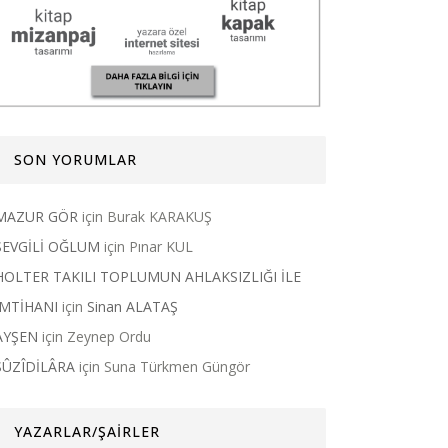
SON YORUMLAR
MAZUR GÖR
için
Burak KARAKUŞ
SEVGİLİ OĞLUM
için
Pınar KUL
HOLTER TAKILI TOPLUMUN AHLAKSIZLIĞI İLE
İMTİHANI
için
Sinan ALATAŞ
AYŞEN
için
Zeynep Ordu
SÛZÎDİLÂRA
için
Suna Türkmen Güngör
YAZARLAR/ŞAİRLER