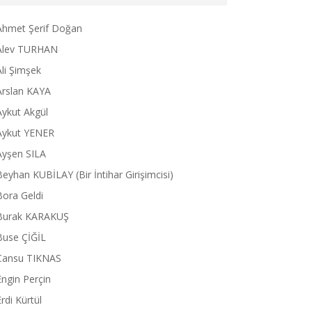
Ahmet Şerif Doğan
Alev TURHAN
Ali Şimşek
Arslan KAYA
Aykut Akgül
Aykut YENER
Ayşen SILA
Beyhan KUBİLAY (Bir İntihar Girişimcisi)
Bora Geldi
Burak KARAKUŞ
Buse ÇİĞİL
Cansu TIKNAS
Engin Perçin
Erdi Kürtül