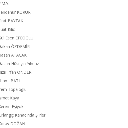
F.M.Y.
Feridenur KORUR
Fırat BAYTAK
Fuat Kılıç
Gül Esen EFEOĞLU
Hakan ÖZDEMİR
Hasan ATACAK
Hasan Hüseyin Yılmaz
Hızır İrfan ÖNDER
İlhami BATI
İrem Topaloğlu
İsmet Kaya
Kerem Eşiyok
Kırlangıç Kanadında Şiirler
Koray DOĞAN