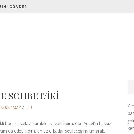
ZINI GÖNDER
E SOHBET/İKİ
Cen
 SARSILMAZ
1
bal
çal
i böcekli kallavi cümleler yazabilirdim. Can Yücel’in haksız
ken
 da edebilirdim, en az o kadar sevileceğimi umarak.