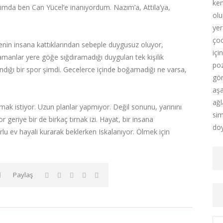
ken
arımda ben Can Yücel’e inanıyordum. Nazım’a, Attila’ya,
olu
yer
çoc
nin insana kattıklarından sebeple duygusuz oluyor,
içi
zamanlar yere göğe sığdıramadığı duyguları tek kişilik
poz
kazandığı bir spor şimdi. Gecelerce içinde boğamadığı ne varsa,
gör
aşa
ağl
lmak istiyor. Uzun planlar yapmıyor. Değil sonunu, yarınını
sim
 geriye bir de birkaç tırnak izi. Hayat, bir insana
doy
lu ev hayali kurarak beklerken Iskalanıyor. Ölmek için
Paylaş