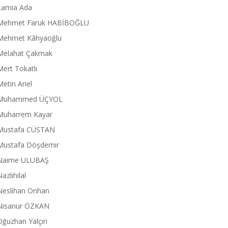
Lamia Ada
Mehmet Faruk HABİBOĞLU
Mehmet Kâhyaoğlu
Melahat Çakmak
Mert Tokatlı
Metin Ariel
Muhammed ÜÇYOL
Muharrem Kayar
Mustafa CÜSTAN
Mustafa Döşdemir
Naime ULUBAŞ
azlıhilal
Neslihan Onhan
Nisanur ÖZKAN
Oğuzhan Yalçın