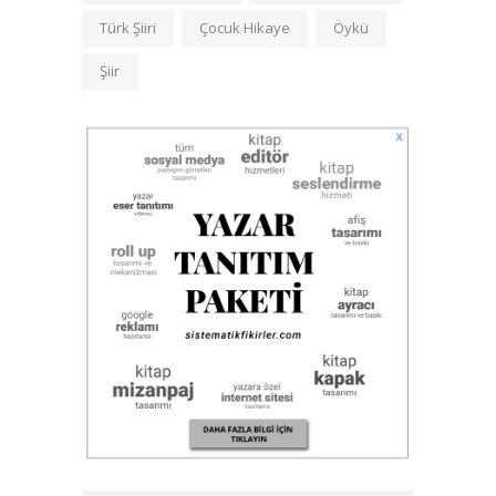
Türk Şiiri
Çocuk Hikaye
Öykü
Şiir