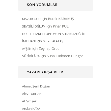
SON YORUMLAR
için
Burak KARAKUŞ
MAZUR GÖR
için
Pınar KUL
SEVGİLİ OĞLUM
HOLTER TAKILI TOPLUMUN AHLAKSIZLIĞI İLE
için
İMTİHANI
Sinan ALATAŞ
için
Zeynep Ordu
AYŞEN
için
Suna Türkmen Güngör
SÛZÎDİLÂRA
YAZARLAR/ŞAİRLER
Ahmet Şerif Doğan
Alev TURHAN
Ali Şimşek
Arslan KAYA