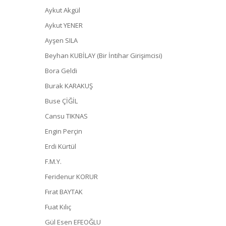
Aykut Akgül
Aykut YENER
Ayşen SILA
Beyhan KUBİLAY (Bir İntihar Girişimcisi)
Bora Geldi
Burak KARAKUŞ
Buse ÇİĞİL
Cansu TIKNAS
Engin Perçin
Erdi Kürtül
F.M.Y.
Feridenur KORUR
Fırat BAYTAK
Fuat Kılıç
Gül Esen EFEOĞLU