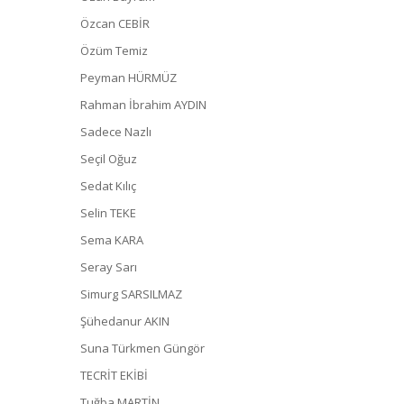
Özcan CEBİR
Özüm Temiz
Peyman HÜRMÜZ
Rahman İbrahim AYDIN
Sadece Nazlı
Seçil Oğuz
Sedat Kılıç
Selin TEKE
Sema KARA
Seray Sarı
Simurg SARSILMAZ
Şühedanur AKIN
Suna Türkmen Güngör
TECRİT EKİBİ
Tuğba MARTİN