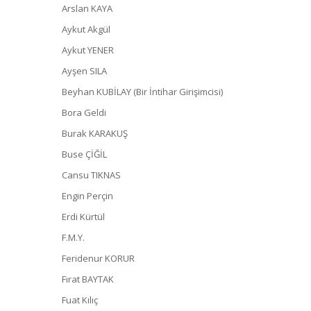
Arslan KAYA
Aykut Akgül
Aykut YENER
Ayşen SILA
Beyhan KUBİLAY (Bir İntihar Girişimcisi)
Bora Geldi
Burak KARAKUŞ
Buse ÇİĞİL
Cansu TIKNAS
Engin Perçin
Erdi Kürtül
F.M.Y.
Feridenur KORUR
Fırat BAYTAK
Fuat Kılıç