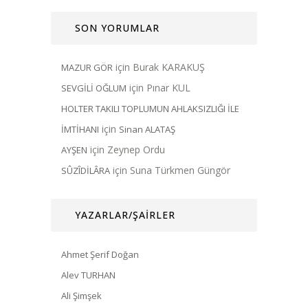
SON YORUMLAR
için
Burak KARAKUŞ
MAZUR GÖR
için
Pınar KUL
SEVGİLİ OĞLUM
HOLTER TAKILI TOPLUMUN AHLAKSIZLIĞI İLE
için
İMTİHANI
Sinan ALATAŞ
için
Zeynep Ordu
AYŞEN
için
Suna Türkmen Güngör
SÛZÎDİLÂRA
YAZARLAR/ŞAİRLER
Ahmet Şerif Doğan
Alev TURHAN
Ali Şimşek