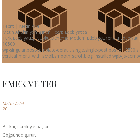
Tecrit | Metin Arıel
Metin Arıel'in yeni şiirleri Tecrit Edebiyat'ta
Türk Edebiyatı,Şiir,Öykü,Deneme,Modern Edebiyat,Yer altı Edebiyatı,
10500
wp-singular,post-template-default,single,single-post,postid-10500
vertical_menu_with_scroll,smooth_scroll,blog_installed,wpb-js-comp
EMEK VE TER
Metin Ariel
20
Bir kaç cümleyle başladı…
Göğsünde gurur,