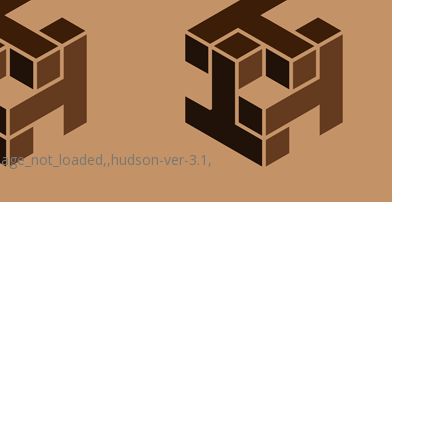
page_not_loaded,,hudson-ver-3.1,