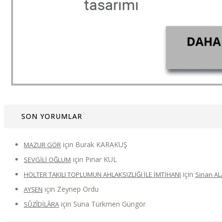
SON YORUMLAR
için
Burak KARAKUŞ
MAZUR GÖR
için
Pınar KUL
SEVGİLİ OĞLUM
için
HOLTER TAKILI TOPLUMUN AHLAKSIZLIĞI İLE İMTİHANI
Sinan A
için
Zeynep Ordu
AYŞEN
için
Suna Türkmen Güngör
SÛZÎDİLÂRA