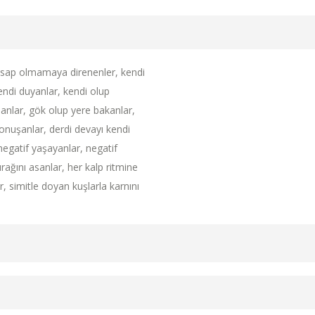
 sap olmamaya direnenler, kendi
endi duyanlar, kendi olup
lanlar, gök olup yere bakanlar,
onuşanlar, derdi devayı kendi
negatif yaşayanlar, negatif
ırağını asanlar, her kalp ritmine
, simitle doyan kuşlarla karnını