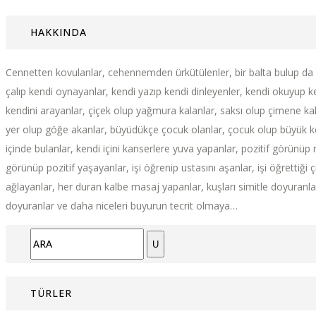
HAKKINDA
Cennetten kovulanlar, cehennemden ürkütülenler, bir balta bulup da
çalıp kendi oynayanlar, kendi yazıp kendi dinleyenler, kendi okuyup k
kendini arayanlar, çiçek olup yağmura kalanlar, saksı olup çimene ka
yer olup göğe akanlar, büyüdükçe çocuk olanlar, çocuk olup büyük k
içinde bulanlar, kendi içini kanserlere yuva yapanlar, pozitif görünüp 
görünüp pozitif yaşayanlar, işi öğrenip ustasını aşanlar, işi öğrettiği ç
ağlayanlar, her duran kalbe masaj yapanlar, kuşları simitle doyuranlar
doyuranlar ve daha niceleri buyurun tecrit olmaya…
ARA:
TÜRLER