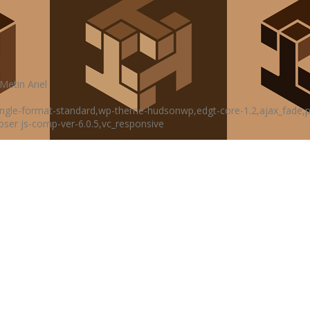
Metin Arıel
,single-format-standard,wp-theme-hudsonwp,edgt-core-1.2,ajax_fade,
oser js-comp-ver-6.0.5,vc_responsive