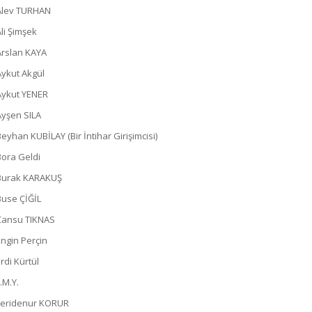
Alev TURHAN
Ali Şimşek
Arslan KAYA
Aykut Akgül
Aykut YENER
Ayşen SILA
Beyhan KUBİLAY (Bir İntihar Girişimcisi)
Bora Geldi
Burak KARAKUŞ
Buse ÇİĞİL
Cansu TIKNAS
Engin Perçin
rdi Kürtül
.M.Y.
Feridenur KORUR