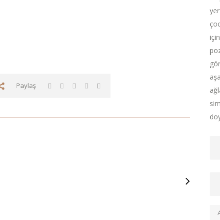
yer
çoc
içi
poz
gör
aşa
Paylaş
ağl
sim
doy