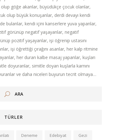
 olup göğe akanlar, büyüdükçe çocuk olanlar,
uk olup büyük konuşanlar, derdi devayı kendi
nde bulanlar, kendi içini kanserlere yuva yapanlar,
itif görünüp negatif yaşayanlar, negatif
ünüp pozitif yaşayanlar, işi öğrenip ustasını
nlar, işi öğrettiği çırağını asanlar, her kalp ritmine
ayanlar, her duran kalbe masaj yapanlar, kuşları
itle doyuranlar, simitle doyan kuşlarla karnını
uranlar ve daha niceleri buyurun tecrit olmaya…
TÜRLER
Anlatı
Deneme
Edebiyat
Gezi