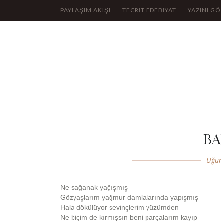
PAYLAŞIM AKIŞI
TECRİT EDEBİYAT
YAZINI G
BA
Uğu
Ne sağanak yağışmış
Gözyaşlarım yağmur damlalarında yapışmış
Hala dökülüyor sevinçlerim yüzümden
Ne biçim de kırmışsın beni parçalarım kayıp