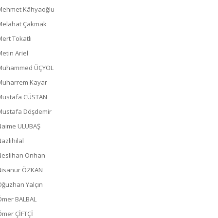
Mehmet Kâhyaoğlu
Melahat Çakmak
Mert Tokatlı
Metin Ariel
Muhammed ÜÇYOL
Muharrem Kayar
Mustafa CÜSTAN
Mustafa Döşdemir
Naime ULUBAŞ
azlıhilal
Neslihan Onhan
Nisanur ÖZKAN
Oğuzhan Yalçın
Ömer BALBAL
Ömer ÇİFTÇİ