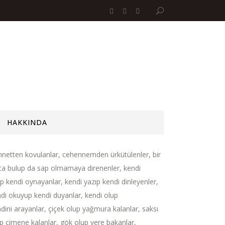
HAKKINDA
netten kovulanlar, cehennemden ürkütülenler, bir
ta bulup da sap olmamaya direnenler, kendi
ıp kendi oynayanlar, kendi yazıp kendi dinleyenler,
di okuyup kendi duyanlar, kendi olup
dini arayanlar, çiçek olup yağmura kalanlar, saksı
p çimene kalanlar, gök olup yere bakanlar,