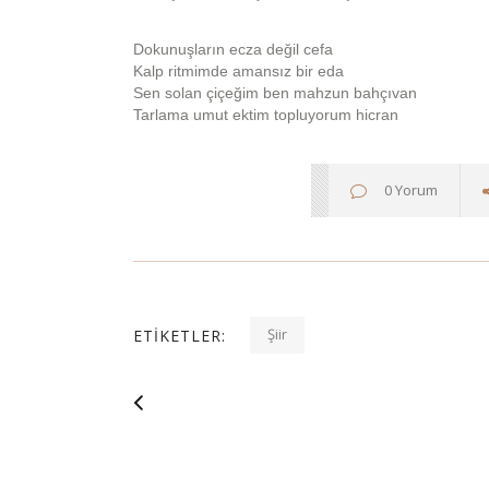
Dokunuşların ecza değil cefa
Kalp ritmimde amansız bir eda
Sen solan çiçeğim ben mahzun bahçıvan
Tarlama umut ektim topluyorum hicran
0 Yorum
Şiir
ETIKETLER: