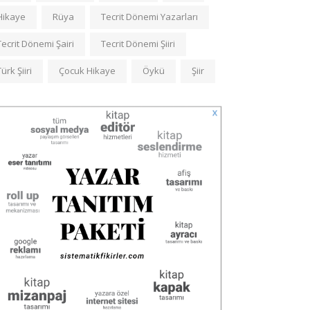
Hikaye
Rüya
Tecrit Dönemi Yazarları
Tecrit Dönemi Şairi
Tecrit Dönemi Şiiri
Türk Şiiri
Çocuk Hikaye
Öykü
Şiir