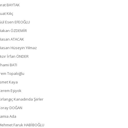
Fırat BAYTAK
uat Kılıç
Gül Esen EFEOĞLU
Hakan ÖZDEMİR
Hasan ATACAK
Hasan Hüseyin Yılmaz
Hızır İrfan ÖNDER
İlhami BATI
İrem Topaloğlu
İsmet Kaya
Kerem Eşiyok
Kırlangıç Kanadında Şiirler
Koray DOĞAN
Lamia Ada
Mehmet Faruk HABİBOĞLU