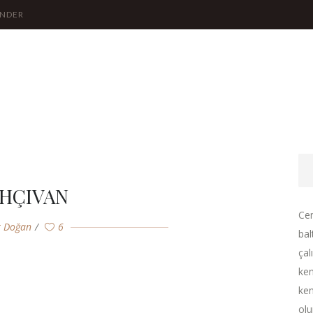
ÖNDER
HÇIVAN
Cen
r Doğan
6
bal
çal
ken
ken
olu