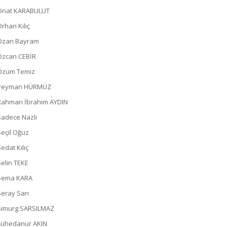
Onat KARABULUT
Orhan Kılıç
Ozan Bayram
Özcan CEBİR
Özüm Temiz
Peyman HÜRMÜZ
Rahman İbrahim AYDIN
Sadece Nazlı
Seçil Oğuz
edat Kılıç
Selin TEKE
Sema KARA
Seray Sarı
Simurg SARSILMAZ
Şühedanur AKIN