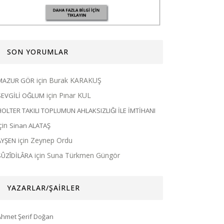
SON YORUMLAR
için
Burak KARAKUŞ
MAZUR GÖR
için
Pınar KUL
SEVGİLİ OĞLUM
HOLTER TAKILI TOPLUMUN AHLAKSIZLIĞI İLE İMTİHANI
için
Sinan ALATAŞ
için
Zeynep Ordu
AYŞEN
için
Suna Türkmen Güngör
SÛZÎDİLÂRA
YAZARLAR/ŞAİRLER
Ahmet Şerif Doğan