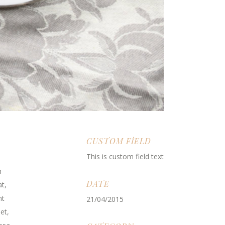
CUSTOM FIELD
This is custom field text
m
DATE
t,
nt
21/04/2015
et,