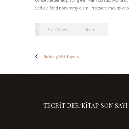
consectetuer adipiscing elit. Nam cursus. Morbi u
Sed eleifend nonummy diam. Praesent mauris ante
0 Likes
Share
Building With Layers
TECRİT DER/KİTAP SON SAYI