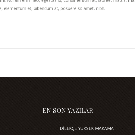
t mi. Nullam enim leo, egestas id, condimentum at, laoreet mattis, ma
, elementum et, bibendum at, posuere sit amet, nibh.
EN SON YAZILAR
DİLEKÇE YÜKSEK MAKAMA