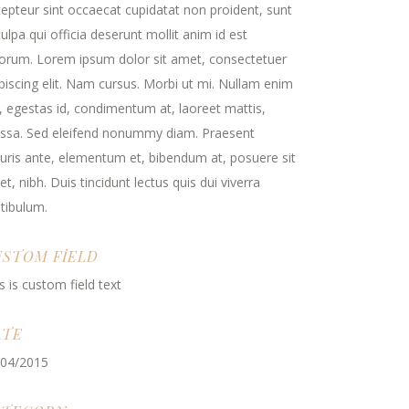
epteur sint occaecat cupidatat non proident, sunt
culpa qui officia deserunt mollit anim id est
orum. Lorem ipsum dolor sit amet, consectetuer
piscing elit. Nam cursus. Morbi ut mi. Nullam enim
, egestas id, condimentum at, laoreet mattis,
ssa. Sed eleifend nonummy diam. Praesent
ris ante, elementum et, bibendum at, posuere sit
t, nibh. Duis tincidunt lectus quis dui viverra
tibulum.
USTOM FIELD
s is custom field text
ATE
/04/2015