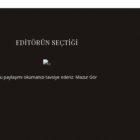
EDİTÖRÜN SEÇTİĞİ
u paylaşımı okumanızı tavsiye ederiz: Mazur Gör