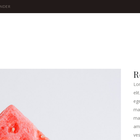
ÖNDER
R
Lor
eli
ege
ma
mau
ame
ves