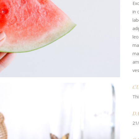
Exc
in 
lab
adi
leo
ma
mau
ame
ves
C
Thi
D
21