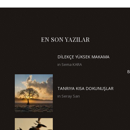
EN SON YAZILAR
DİLEKÇE YÜKSEK MAKAMA
in
Sema KARA
!
B
TANRIYA KISA DOKUNUŞLAR
in
Seray Sarı