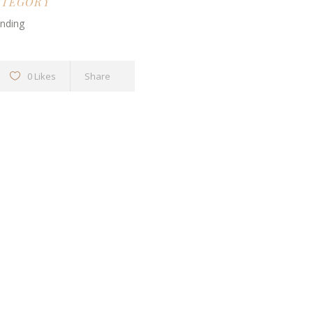
ATEGORY
anding
0 Likes
Share