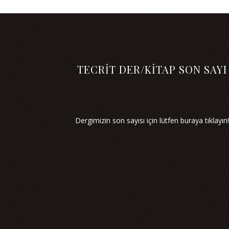
TECRİT DER/KİTAP SON SAYI
Dergimizin son sayısı için lütfen buraya tıklayın